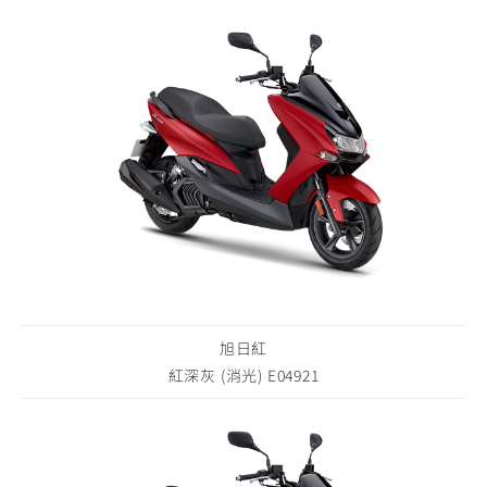
旭日紅
紅深灰 (消光) E04921