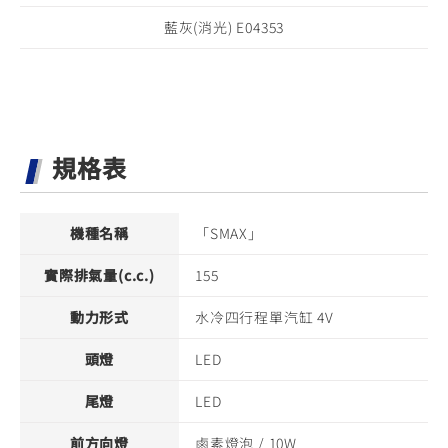
藍灰(消光) E04353
規格表
機種名稱
「SMAX」
實際排氣量(c.c.)
155
動力形式
水冷四行程單汽缸 4V
頭燈
LED
尾燈
LED
前方向燈
鹵素燈泡 / 10W