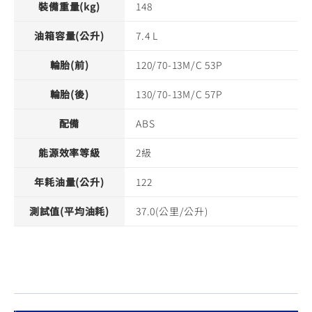
裝備重量(kg)
148
油箱容量(公升)
7.4 L
輪胎(前)
120/70-13M/C 53P
輪胎(後)
130/70-13M/C 57P
配備
ABS
能源效率等級
2級
年耗油量(公升)
122
測試值(平均油耗)
37.0(公里/公升)