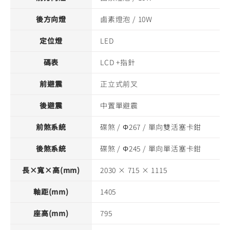
後方向燈
鹵素燈泡 / 10W
定位燈
LED
碼表
LCD +指針
前避震
正立式前叉
後避震
中置單避震
前煞系統
碟煞 / Φ267 / 單向雙活塞卡鉗
後煞系統
碟煞 / Φ245 / 單向單活塞卡鉗
長×寬×高(mm)
2030 × 715 × 1115
軸距(mm)
1405
座高(mm)
795