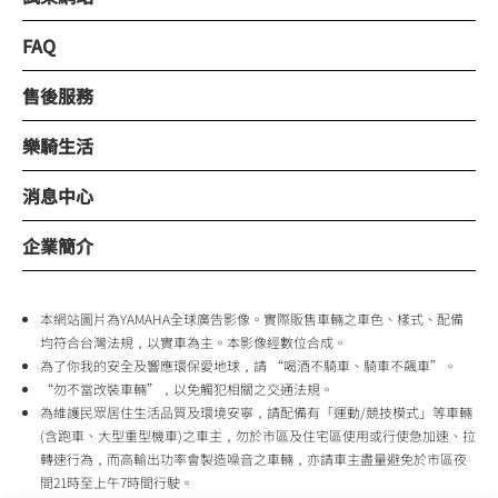
FAQ
售後服務
樂騎生活
消息中心
企業簡介
本網站圖片為YAMAHA全球廣告影像。實際販售車輛之車色、樣式、配備
均符合台灣法規，以實車為主。本影像經數位合成。
為了你我的安全及響應環保愛地球，請 “喝酒不騎車、騎車不飆車”。
“勿不當改裝車輛”，以免觸犯相關之交通法規。
為維護民眾居住生活品質及環境安寧，請配備有「運動/競技模式」等車輛
(含跑車、大型重型機車)之車主，勿於市區及住宅區使用或行使急加速、拉
轉速行為，而高輸出功率會製造噪音之車輛，亦請車主盡量避免於市區夜
間21時至上午7時間行駛。