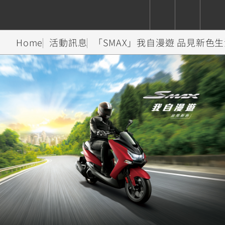
Home
活動訊息
「SMAX」我自漫遊 品見新色
CUXiE
追蹤愛車
依風格
依風格
依排氣量
依排氣量
2.5 kw
Super
Hyper
Sport
Premium
Sport
Fashion
Adventure
Family
Sport
Naked
Heritage
YZF-R9
TMAX
CYGNUS
MT-
Limi
MT-
BW'S
XSR
AXIS
我的愛車
瀏覽紀錄
XR
09
09
700
Z /
550+
550+
125
125
Y-
Zii
150
550+
550+
AMT
125
YZF-R7
XMAX
Vinoora
PW50
550+
CYGNUS
XSR
251~549
550+
125
50
X
155
JOG
MT-
MT-
125
150
125