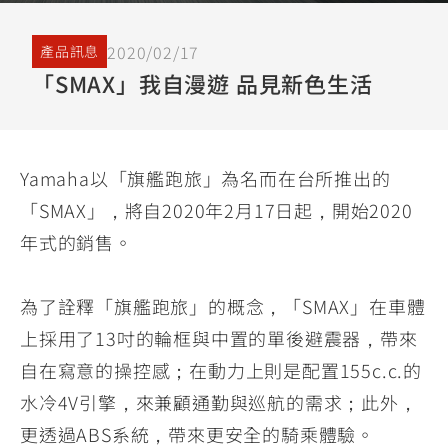
YZF-R3
NMAX
07
07
Y-
251~549
150
550+
2020/02/17
產品訊息
FORCE
FZ-X
AMT
「SMAX」我自漫遊 品見新色生活
2.0
150
550+
YZF-R15
AUGUR
150
150
150
Yamaha以「旗艦跑旅」為名而在台所推出的
MT-
MT-
RS NEO
「SMAX」，將自2020年2月17日起，開始2020
03
15
125
年式的銷售。
251~549
150
為了詮釋「旗艦跑旅」的概念，「SMAX」在車體
上採用了13吋的輪框與中置的單後避震器，帶來
自在寫意的操控感；在動力上則是配置155c.c.的
水冷4V引擎，來兼顧通勤與巡航的需求；此外，
更透過ABS系統，帶來更安全的騎乘體驗。