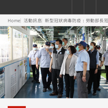
Home
活動訊息
新型冠狀病毒防疫：勞動部長
CUXiE
追蹤愛車
依風格
依風格
依排氣量
依排氣量
2.5 kw
Super
Hyper
Sport
Premium
Sport
Fashion
Adventure
Family
Sport
Naked
Heritage
YZF-R9
TMAX
CYGNUS
MT-
Limi
MT-
BW'S
XSR
AXIS
我的愛車
瀏覽紀錄
XR
09
09
700
Z /
550+
550+
125
125
Y-
Zii
150
550+
550+
AMT
125
YZF-R7
XMAX
Vinoora
PW50
550+
CYGNUS
XSR
251~549
550+
125
50
X
155
JOG
MT-
MT-
125
150
125