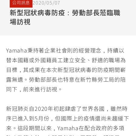
2020/05/07
公司訊息
YZF-R3
NMAX
07
07
新型冠狀病毒防疫：勞動部長蒞臨職
Y-
251~549
150
550+
場訪視
FORCE
FZ-X
AMT
2.0
150
550+
YZF-R15
AUGUR
150
150
150
Yamaha秉持著企業社會則的經營理念，持續以
MT-
MT-
替本國籍或外國籍員工建立安全、舒適的職場為
RS NEO
03
15
目標，其成果在本次新型冠狀病毒的防疫期間嶄
125
251~549
150
露無遺。勞動部部長也特意在新竹縣勞工局的陪
同下，前來進行訪視。
新冠肺炎自2020年初起肆虐了世界各國，雖然時
序已進入到5月份，但國際上的疫情還尚未趨緩下
來。這段期間以來，Yamaha在配合政府的多項