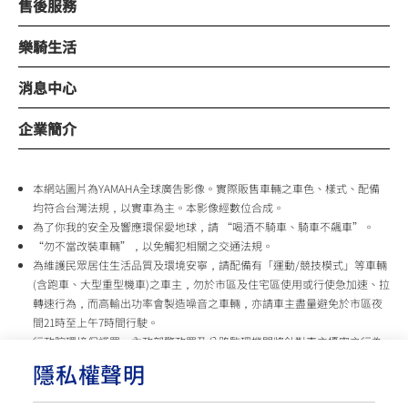
售後服務
樂騎生活
消息中心
企業簡介
本網站圖片為YAMAHA全球廣告影像。實際販售車輛之車色、樣式、配備
均符合台灣法規，以實車為主。本影像經數位合成。
為了你我的安全及響應環保愛地球，請 “喝酒不騎車、騎車不飆車”。
“勿不當改裝車輛”，以免觸犯相關之交通法規。
為維護民眾居住生活品質及環境安寧，請配備有「運動/競技模式」等車輛
(含跑車、大型重型機車)之車主，勿於市區及住宅區使用或行使急加速、拉
轉速行為，而高輸出功率會製造噪音之車輛，亦請車主盡量避免於市區夜
間21時至上午7時間行駛。
行政院環境保護署、內政部警政署及公路監理機關將針對車主擾寧之行為
及製造噪音之車輛加強取締，以維護民眾生活安寧。
隱私權聲明
台灣山葉機車 關心您