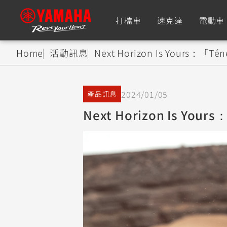
打檔車
速克達
電動車
Home
活動訊息
Next Horizon Is Yours：「
追蹤愛車
2024/01/05
產品訊息
Premium
Super Sport
Next Horizon Is Yo
TMAX
YZF-R9
CY
550+
550+
XMAX
YZF-R7
CY
251~549
550+