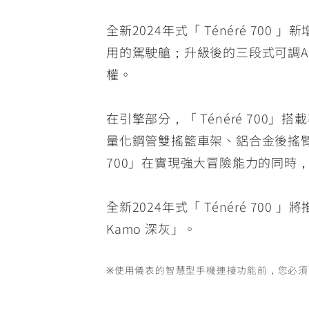
全新2024年式「 Ténéré 7
用的駕駛艙；升級後的三段式可調
權。
在引擎部分，「 Ténéré 70
量化鋼管雙搖籃車架、鋁合金後搖臂
700」在實現強大冒險能力的同時
全新2024年式「 Ténéré 700 」
Kamo 深灰」。
※使用儀表的智慧型手機連接功能前，您必須安裝