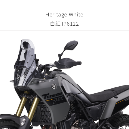
Heritage White
白紅 I76122