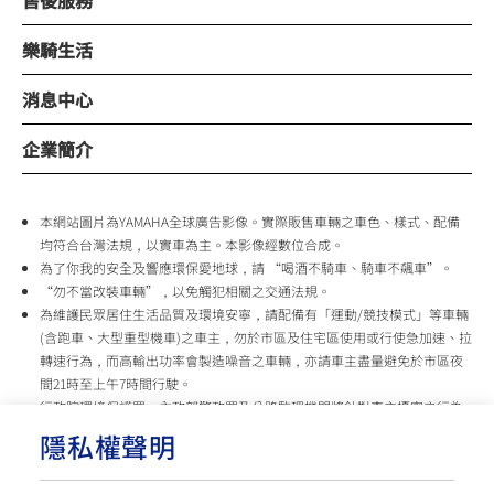
售後服務
樂騎生活
消息中心
企業簡介
本網站圖片為YAMAHA全球廣告影像。實際販售車輛之車色、樣式、配備
均符合台灣法規，以實車為主。本影像經數位合成。
為了你我的安全及響應環保愛地球，請 “喝酒不騎車、騎車不飆車”。
“勿不當改裝車輛”，以免觸犯相關之交通法規。
為維護民眾居住生活品質及環境安寧，請配備有「運動/競技模式」等車輛
(含跑車、大型重型機車)之車主，勿於市區及住宅區使用或行使急加速、拉
轉速行為，而高輸出功率會製造噪音之車輛，亦請車主盡量避免於市區夜
間21時至上午7時間行駛。
行政院環境保護署、內政部警政署及公路監理機關將針對車主擾寧之行為
及製造噪音之車輛加強取締，以維護民眾生活安寧。
隱私權聲明
台灣山葉機車 關心您