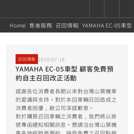
Home
售後服務
召回情報
YAMAHA EC-0
CUXiE
追蹤愛車
依風格
依風格
依排氣量
依排氣量
2.5 kw
Super
Hyper
Sport
Premium
Sport
Fashion
Adventure
Family
2020-07-18
召回情報
Sport
Naked
Heritage
YAMAHA EC-05車型 顧客免費預
YZF-R9
TMAX
CYGNUS
MT-
Limi
MT-
BW'S
XSR
AXIS
我的愛車
瀏覽紀錄
約自主召回改正活動
XR
09
09
700
Z /
550+
550+
125
125
Y-
Zii
150
550+
550+
感謝各位消費者長期以來對台灣山葉機車
AMT
125
的愛護與支持。對於本回車輛召回造成之
YZF-R7
XMAX
Vinoora
PW50
550+
消費者困擾，敝公司深感歉意。
CYGNUS
XSR
251~549
550+
125
50
對於購買召回車輛之消費者，我們將以掛
X
155
JOG
號專函通知相關訊息。懇請洽台灣山葉機
MT-
MT-
125
150
125
車各地經銷商預約，接受免費之召回點檢