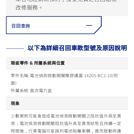
YZF-R3
NMAX
07
07
改修服務。
Y-
251~549
150
550+
FORCE
FZ-X
AMT
召回查詢
2.0
150
550+
YZF-R15
AUGUR
150
150
150
以下為詳細召回車款型號及原因說明
MT-
MT-
RS NEO
03
15
瑕疵零件 & 所屬系統與位置
125
251~549
150
零件名稱:電池偵測微動開關橡膠護蓋 14205-BC2-10(附
圖)
所屬系統:直流電力盒
現象
少數案例可能會造成電池偵測微動開關之阻抗值升高至異
常，電池偵測微動開關阻抗值升高至異常狀態且持續一定
時間後，行車電腦可能誤判電池脫離車輛，進而啟動保護