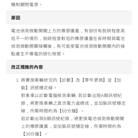
機制關閉電源。
原因
電池偵測微動開關上方的橡膠護蓋，有部份有脫硫程度高
低不一的情形，脫硫程度較低的橡膠護蓋在長時間與電池
偵測微動開關接觸後，有可能使電池偵測微動開關內的接
點產生不導電的硫化物質。
改正措施的內容
將實施車輛狀況的【診斷】及【零件更換】並【加
裝】訊號穩定線。
對象車以診斷電腦檢測車輛: 若診斷出現A類訊號紀
錄，將更換車輛之直流電力盒總成，並加裝訊號穩定
線，所需時間約為【60分鐘】。
若診斷出現B類訊號紀錄，將更換電池偵測微動開關
上的橡膠護蓋，並加裝訊號穩定線，所需時間約為
【30分鐘】。