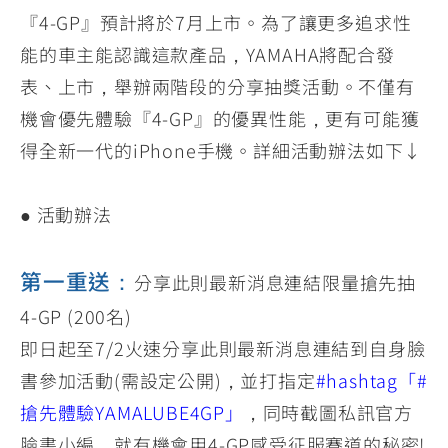
『4-GP』預計將於7月上市。為了讓更多追求性
能的車主能認識這款產品，YAMAHA將配合發
表、上市，舉辦兩階段的分享抽獎活動。不僅有
機會優先體驗『4-GP』的優異性能，更有可能獲
得全新一代的iPhone手機。詳細活動辦法如下↓
● 活動辦法
第一重送：
分享此則最新消息連結限量搶先抽
4-GP (200名)
即日起至7/2火速分享此則最新消息連結到自身臉
書參加活動(需設定公開)，並打指定
#hashtag「#
搶先體驗YAMALUBE4GP」
，同時截圖私訊官方
臉書小編，就有機會用4-GP感受征服賽道的秘密!