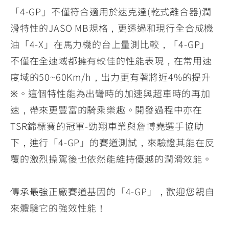
「4-GP」不僅符合適用於速克達(乾式離合器)潤
滑特性的JASO MB規格，更透過和現行全合成機
油「4-X」在馬力機的台上量測比較，「4-GP」
不僅在全速域都擁有較佳的性能表現，在常用速
度域的50~60Km/h，出力更有著將近4%的提升
※。這個特性能為出彎時的加速與超車時的再加
速，帶來更豐富的騎乘樂趣。開發過程中亦在
TSR錦標賽的冠軍-勁翔車業與詹博堯選手協助
下，進行「4-GP」的賽道測試，來驗證其能在反
覆的激烈操駕後也依然能維持優越的潤滑效能。
傳承最強正廠賽道基因的「4-GP」，歡迎您親自
來體驗它的強效性能！