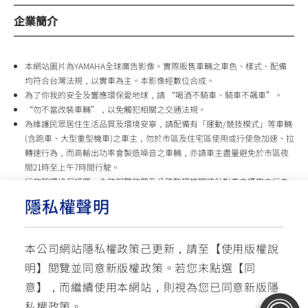
企業簡介
本網站圖片為YAMAHA全球廣告影像。實際販售車輛之車色、樣式、配備
均符合台灣法規，以實車為主。本影像經數位合成。
為了你我的安全及響應環保愛地球，請 “喝酒不騎車、騎車不飆車”。
“勿不當改裝車輛”，以免觸犯相關之交通法規。
為維護民眾居住生活品質及環境安寧，請配備有「運動/競技模式」等車輛
(含跑車、大型重型機車)之車主，勿於市區及住宅區使用或行使急加速、拉
轉速行為，而高輸出功率會製造噪音之車輛，亦請車主盡量避免於市區夜
間21時至上午7時間行駛。
行政院環境保護署、內政部警政署及公路監理機關將針對車主擾寧之行為
及製造噪音之車輛加強取締，以維護民眾生活安寧。
隱私權聲明
台灣山葉機車 關心您
本公司網站隱私權政策己更新，請至【
使用版權說
使用版權說明
隱私權政策
交通安全入口網
明
】閱覽並同意新版權政策。
若您末點選【同
✉ 聯繫客服
☏ 免付費客服專線: 0800-631-680
意】，而繼續使用本網站，則視為您已同意新版隱
每週一 ~ 五 08:00~12:10 / 13:00~16:40(國定假日與公司假日除外)
© YAMAHA MOTOR TAIWAN CO., LTD. All Rights Reserved.
私權政策。