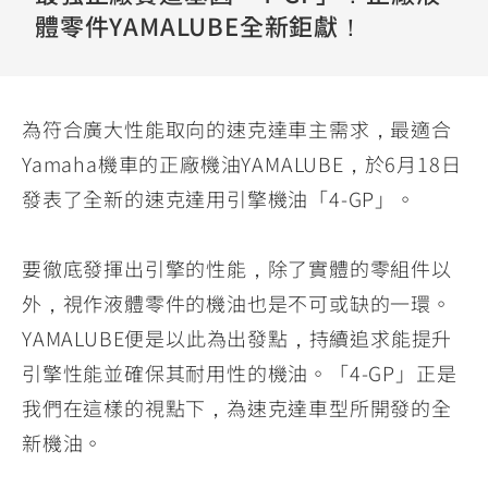
YZF-R3
NMAX
07
07
體零件YAMALUBE全新鉅獻！
Y-
251~549
150
550+
FORCE
FZ-X
AMT
2.0
150
550+
為符合廣大性能取向的速克達車主需求，最適合
YZF-R15
AUGUR
150
Yamaha機車的正廠機油YAMALUBE，於6月18日
150
150
發表了全新的速克達用引擎機油「4-GP」。
MT-
MT-
RS NEO
03
15
125
251~549
150
要徹底發揮出引擎的性能，除了實體的零組件以
外，視作液體零件的機油也是不可或缺的一環。
YAMALUBE便是以此為出發點，持續追求能提升
引擎性能並確保其耐用性的機油。「4-GP」正是
我們在這樣的視點下，為速克達車型所開發的全
新機油。