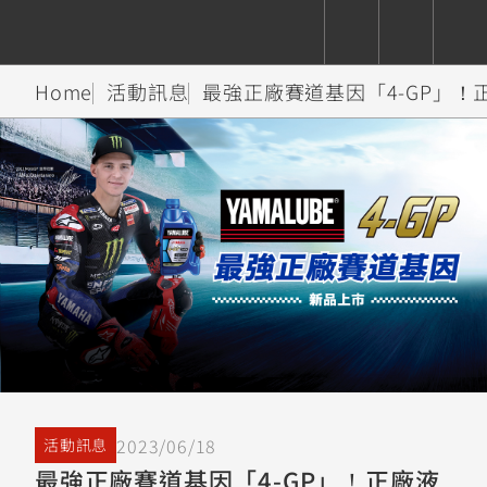
Home
活動訊息
最強正廠賽道基因「4-GP」！正
CUXiE
追蹤愛車
依風格
依風格
依排氣量
依排氣量
2.5 kw
Super
Hyper
Sport
Premium
Sport
Fashion
Adventure
Family
Sport
Naked
Heritage
YZF-R9
TMAX
CYGNUS
MT-
Limi
MT-
BW'S
XSR
AXIS
我的愛車
瀏覽紀錄
XR
09
09
700
Z /
550+
550+
125
125
Y-
Zii
150
550+
550+
AMT
125
YZF-R7
XMAX
Vinoora
PW50
550+
CYGNUS
XSR
251~549
550+
125
50
X
155
JOG
2023/06/18
活動訊息
MT-
MT-
最強正廠賽道基因「4-GP」！正廠液
125
150
125